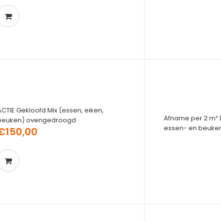
ACTIE Gekloofd Mix (essen, eiken,
Afname per 2 m³ (p
beuken) ovengedroogd
essen- en beuken
€150,00