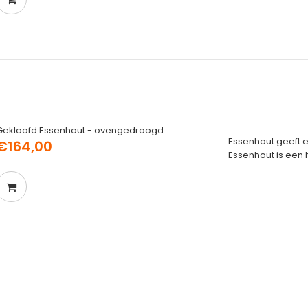
Gekloofd Essenhout - ovengedroogd
Essenhout geeft e
€164,00
Essenhout is een 