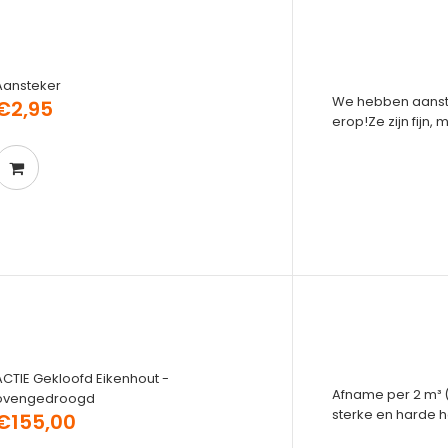
Aansteker
We hebben aanste
€2,95
erop!Ze zijn fijn, 
ACTIE Gekloofd Eikenhout -
Afname per 2 m³ (
ovengedroogd
sterke en harde h
€155,00