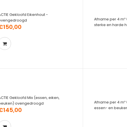
ACTIE Gekloofd Eikenhout -
Afname per 4 m³ (
ovengedroogd
sterke en harde h
€150,00
ACTIE Gekloofd Mix (essen, eiken,
Afname per 4 m³ (p
beuken) ovengedroogd
essen- en beuken
€145,00