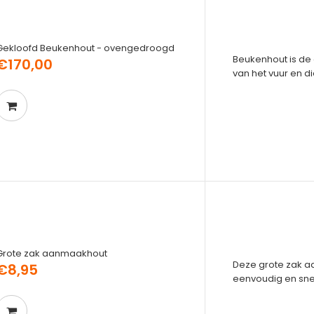
Gekloofd Beukenhout - ovengedroogd
Beukenhout is de 
€170,00
van het vuur en d
Grote zak aanmaakhout
Deze grote zak aa
€8,95
eenvoudig en snel