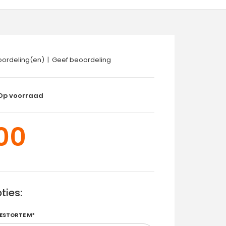
oordeling(en)
|
Geef beoordeling
Op voorraad
00
ties:
GESTORTE M³