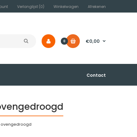
ount
Verlanglijst (0)
Winkelwagen
Afrekenen
€0,00
0
Contact
 ovengedroogd
n) ovengedroogd