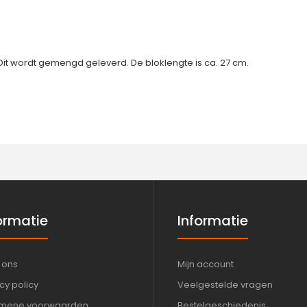
Dit wordt gemengd geleverd. De bloklengte is ca. 27 cm.
ormatie
Informatie
 ons
Mijn account
cy policy
Veelgestelde vragen
mene voorwaarden
Bestelgeschiedenis