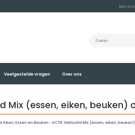
Mijn Acc
Veelgestelde vragen
Over ons
fd Mix (essen, eiken, beuken)
ix Eiken, Essen en Beuken
ACTIE Gekloofd Mix (essen, eiken, beuke