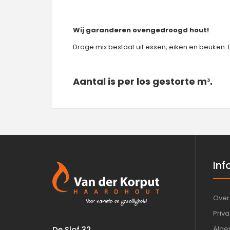
Wij garanderen ovengedroogd hout!
Droge mix bestaat uit essen, eiken en beuken. 
Aantal is per los gestorte m
³.
Inf
Over
Priva
Alge
De Slof 32